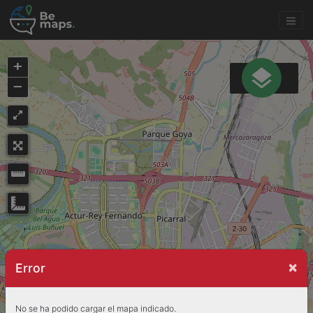
+
−
×
Error
No se ha podido cargar el mapa indicado.