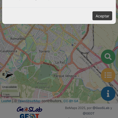
Aceptar
Unavailable
1 km
| ©
contributors,
Leaflet
OpenStreetMap
CC-BY-SA
BeMaps 2025, por
@GeoSLab
y
@GEOT